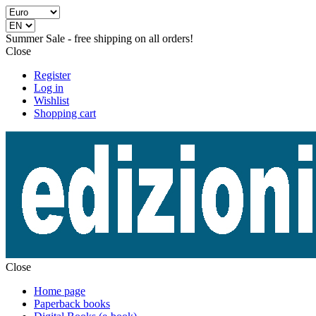
Summer Sale - free shipping on all orders!
Close
Register
Log in
Wishlist
Shopping cart
Close
Home page
Paperback books