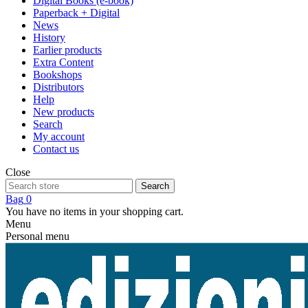
Digital Books (e-book)
Paperback + Digital
News
History
Earlier products
Extra Content
Bookshops
Distributors
Help
New products
Search
My account
Contact us
Close
Search
Bag
0
You have no items in your shopping cart.
Menu
Personal menu