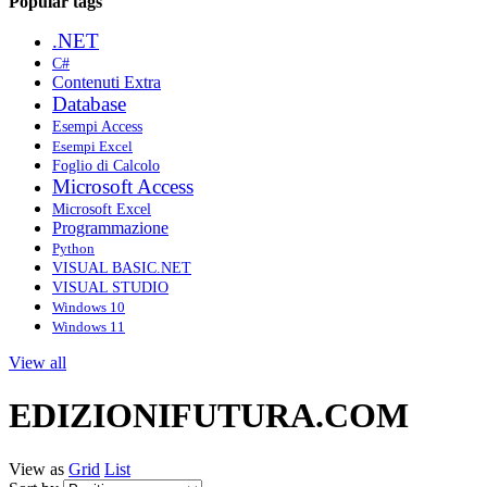
Popular tags
.NET
C#
Contenuti Extra
Database
Esempi Access
Esempi Excel
Foglio di Calcolo
Microsoft Access
Microsoft Excel
Programmazione
Python
VISUAL BASIC.NET
VISUAL STUDIO
Windows 10
Windows 11
View all
EDIZIONIFUTURA.COM
View as
Grid
List