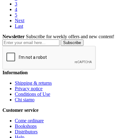
3
4
5
Next
Last
Newsletter
Subscribe for weekly offers and new content!
Subscribe
Information
Shipping & returns
Privacy notice
Conditions of Use
Chi siamo
Customer service
Come ordinare
Bookshops
Distributors
Help