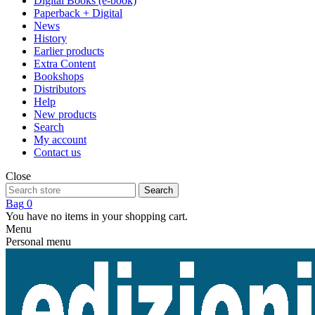
Digital Books (e-book)
Paperback + Digital
News
History
Earlier products
Extra Content
Bookshops
Distributors
Help
New products
Search
My account
Contact us
Close
Search
Bag
0
You have no items in your shopping cart.
Menu
Personal menu