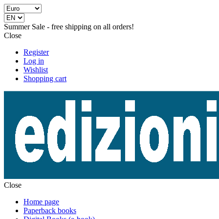
Summer Sale - free shipping on all orders!
Close
Register
Log in
Wishlist
Shopping cart
Close
Home page
Paperback books