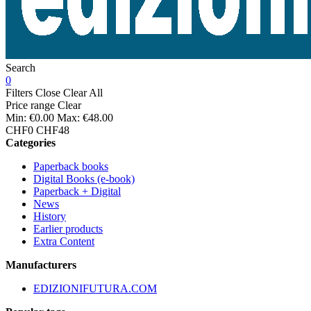
Search
0
Filters
Close
Clear All
Price range
Clear
Min:
€0.00
Max:
€48.00
CHF0
CHF48
Categories
Paperback books
Digital Books (e-book)
Paperback + Digital
News
History
Earlier products
Extra Content
Manufacturers
EDIZIONIFUTURA.COM