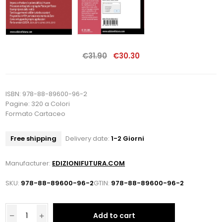
€31.90
€30.30
ISBN: 978-88-89600-96-2
Pagine: 320 a Colori
Formato Cartaceo
Free shipping
Delivery date:
1-2 Giorni
Manufacturer:
EDIZIONIFUTURA.COM
SKU:
978-88-89600-96-2
GTIN:
978-88-89600-96-2
Add to cart