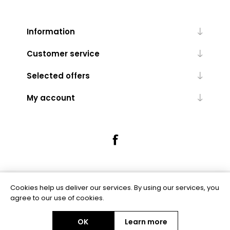
Information
Customer service
Selected offers
My account
Cookies help us deliver our services. By using our services, you
Powered by
nopCommerce
agree to our use of cookies.
OK
Learn more
Copyright © 2026 EDIZIONIFUTURA.COM. All rights reserved.